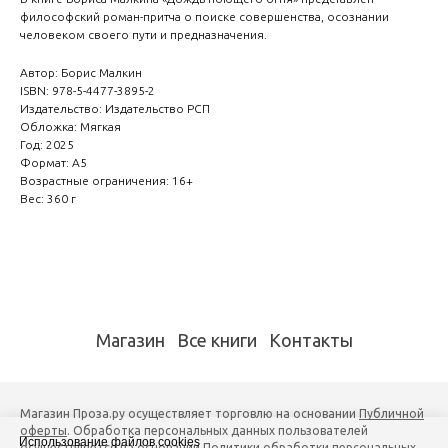
философский роман-притча о поиске совершенства, осознании
человеком своего пути и предназначения.
Автор: Борис Малкин
ISBN: 978-5-4477-3895-2
Издательство: Издательство РСП
Обложка: Мягкая
Год: 2025
Формат: А5
Возрастные ограничения: 16+
Вес: 360 г
Магазин
Все книги
Контакты
Магазин Проза.ру осуществляет торговлю на основании
Публичной
оферты
. Обработка персональных данных пользователей
Использование файлов cookies
осуществляется на основании
Политики обработки персональных