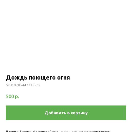
Дождь поющего огня
SKU:
9785447738952
500
р.
Добавить в корзину
В книге Бориса Малкина «Дождь поющего огня» представлен