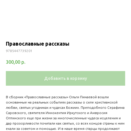
Православные рассказы
9785447739201
300,00
р.
Добавить в корзину
В сборник «Православные рассказы» Ольги Пинаевой вошли
основанные на реальных событиях рассказы о силе христианской
любви, святых угодниках и чудесах Божиих. Преподобного Серафима
Саровского, святителя Иннокентия Иркутского и Амвросия
Оптинского еще при жизни за многочисленные чудеса исцеления и
дар прозорливости почитали как святых, со всех концов страны к ним
ехали за советом и помощью. И в наше время старцы продолжают