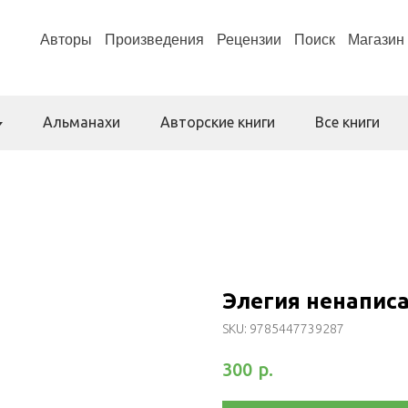
Авторы
Произведения
Рецензии
Поиск
Магазин
Альманахи
Авторские книги
Все книги
Элегия ненапис
SKU:
9785447739287
р.
300