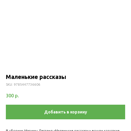
Маленькие рассказы
SKU:
9785447736606
300
р.
Добавить в корзину
В сборник Марины Легранд «Маленькие рассказы» вошли короткие