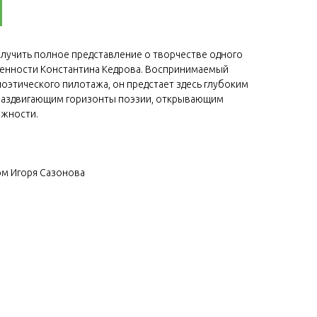
олучить полное представление о творчестве одного
менности Константина Кедрова. Воспринимаемый
поэтического пилотажа, он предстает здесь глубоким
раздвигающим горизонты поэзии, открывающим
ожности.
ом Игоря Сазонова