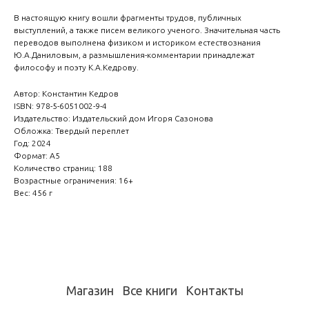
В настоящую книгу вошли фрагменты трудов, публичных
выступлений, а также писем великого ученого. Значительная часть
переводов выполнена физиком и историком естествознания
Ю.А.Даниловым, а размышления-комментарии принадлежат
философу и поэту К.А.Кедрову.
Автор: Константин Кедров
ISBN: 978-5-6051002-9-4
Издательство: Издательский дом Игоря Сазонова
Обложка: Твердый переплет
Год: 2024
Формат: А5
Количество страниц: 188
Возрастные ограничения: 16+
Вес: 456 г
Магазин
Все книги
Контакты