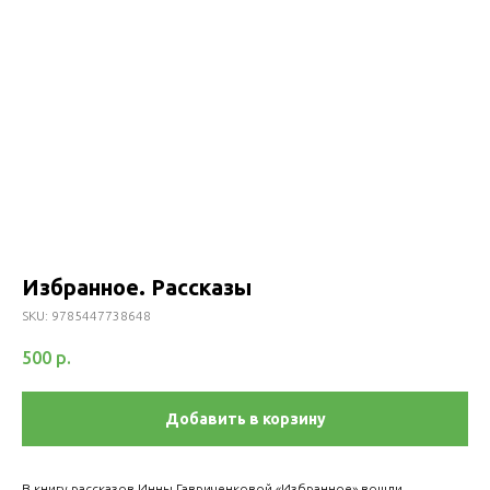
Избранное. Рассказы
SKU:
9785447738648
500
р.
Добавить в корзину
В книгу рассказов Инны Гавриченковой «Избранное» вошли