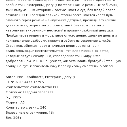
Крайности и Екатерины Драгуцэ построен как на реальных событиях,
так и выдуманных историях и рассказывает о судьбах людей после
развала СССР. Трагедия великой страны раскрывается через путь
главного героя романа – выпускника детдома, прошедшего «лихие
девяностые», открывшего строительный бизнес и ставшего
невольным виновником несчастий и пропажи любимой девушки.
Пройдя через нищету и моральное опустошение, шальные деньги и
криминальные разборки, тюрьму и работу на секретные службы,
Строитель обретает веру и начинает ценить законы чести,
взаимопомощь и нестяжательство – те человеческие качества,
которые ведут к созиданию, справедливости и миру. Став
добровольцем на СВО, он узнает, как остановить братоубийственную
войну, но путь к спасительному белому храму смертельно опасен.
Автор: Иван Крайности, Екатерина Драгуцэ
ISBN: 978-5-4477-3779-5
Издательство: Издательство РСП
Обложка: Твердый переплет
Год: 2025
Формат: А5
Количество страниц: 240
Возрастные ограничения: 16+
Вес: 396 г