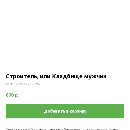
Строитель, или Кладбище мужчин
SKU:
9785447737795
600
р.
Добавить в корзину
Сюжет книги «Строитель, или Кладбище мужчин» соавторов Ивана