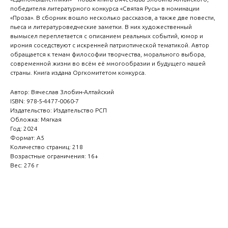
победителя литературного конкурса «Святая Русь» в номинации
«Проза». В сборник вошло несколько рассказов, а также две повести,
пьеса и литературоведческие заметки. В них художественный
вымысел переплетается с описанием реальных событий, юмор и
ирония соседствуют с искренней патриотической тематикой. Автор
обращается к темам философии творчества, морального выбора,
современной жизни во всём её многообразии и будущего нашей
страны. Книга издана Оргкомитетом конкурса.
Автор: Вячеслав Злобин-Алтайский
ISBN: 978-5-4477-0060-7
Издательство: Издательство РСП
Обложка: Мягкая
Год: 2024
Формат: А5
Количество страниц: 218
Возрастные ограничения: 16+
Вес: 276 г