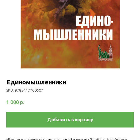
Единомышленники
SKU:
9785447700607
1 000
р.
Добавить в корзину
«Единомышленники» – новая книга Вячеслава Злобина-Алтайского,