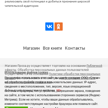
реализовать свой потенциал и добиться признания широкой
читательской аудитории.
Магазин
Все книги
Контакты
Магазин Проза.ру осуществляет торговлю на основании
Публичной
оферты
. Обработка персональных данных пользователей
Использование файлов cookies
осуществляется на основании
Политики обработки персональных
Продолжая использовать этот сайт, вы даете согласие ООО «Стихи»
данных
. Вы также можете посмотреть
информацию о портале
и
на обработку файлов cookie и пользовательских данных: IP-адрес,
обратиться в службу поддержки
.
сведения о местоположении, тип, версия, язык операционной
© Все права принадлежат авторам.
18+
системы и браузера, тип устройства, разрешение экрана, поведение
на сайте, в том числе с использованием сторонних сервисов (Яндекс-
Метрика). Если не хотите, чтобы ваши данные обрабатывались,
измените соответствующие настройки браузера или покиньте сайт.