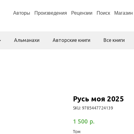
Авторы
Произведения
Рецензии
Поиск
Магазин
Альманахи
Авторские книги
Все книги
Русь моя 2025
SKU:
9785447724139
р.
1 500
Том