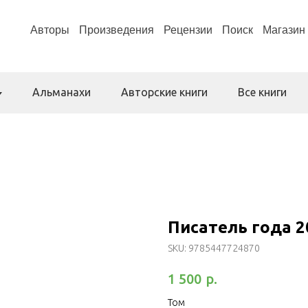
Авторы
Произведения
Рецензии
Поиск
Магазин
Альманахи
Авторские книги
Все книги
Писатель года 2
SKU:
9785447724870
р.
1 500
Том