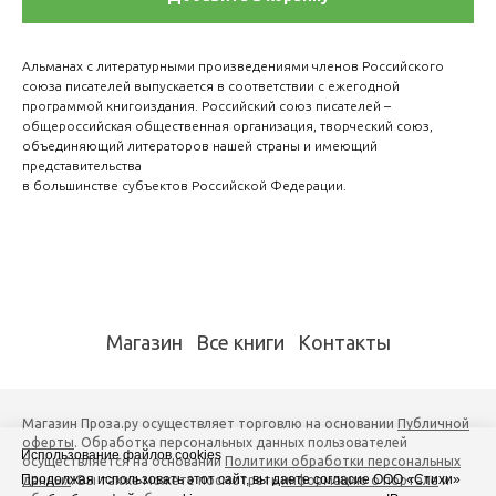
Альманах с литературными произведениями членов Российского
союза писателей выпускается в соответствии с ежегодной
программой книгоиздания. Российский союз писателей –
общероссийская общественная организация, творческий союз,
объединяющий литераторов нашей страны и имеющий
представительства
в большинстве субъектов Российской Федерации.
Магазин
Все книги
Контакты
Магазин Проза.ру осуществляет торговлю на основании
Публичной
оферты
. Обработка персональных данных пользователей
Использование файлов cookies
осуществляется на основании
Политики обработки персональных
Продолжая использовать этот сайт, вы даете согласие ООО «Стихи»
данных
. Вы также можете посмотреть
информацию о портале
и