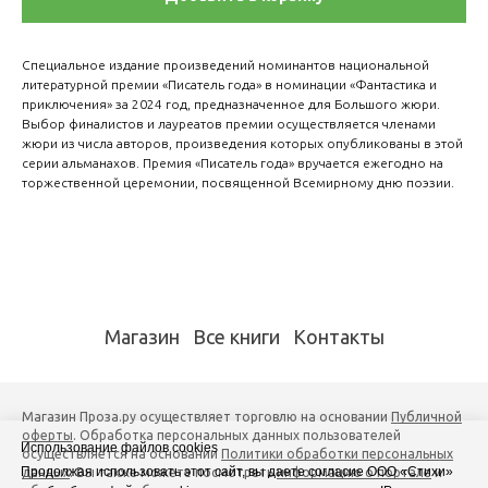
Специальное издание произведений номинантов национальной
литературной премии «Писатель года» в номинации «Фантастика и
приключения» за 2024 год, предназначенное для Большого жюри.
Выбор финалистов и лауреатов премии осуществляется членами
жюри из числа авторов, произведения которых опубликованы в этой
серии альманахов. Премия «Писатель года» вручается ежегодно на
торжественной церемонии, посвященной Всемирному дню поэзии.
Магазин
Все книги
Контакты
Магазин Проза.ру осуществляет торговлю на основании
Публичной
оферты
. Обработка персональных данных пользователей
Использование файлов cookies
осуществляется на основании
Политики обработки персональных
Продолжая использовать этот сайт, вы даете согласие ООО «Стихи»
данных
. Вы также можете посмотреть
информацию о портале
и