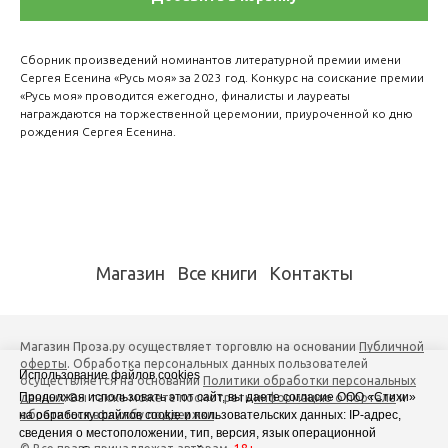
Сборник произведений номинантов литературной премии имени
Сергея Есенина «Русь моя» за 2023 год. Конкурс на соискание премии
«Русь моя» проводится ежегодно, финалисты и лауреаты
награждаются на торжественной церемонии, приуроченной ко дню
рождения Сергея Есенина.
Магазин
Все книги
Контакты
Магазин Проза.ру осуществляет торговлю на основании
Публичной
оферты
. Обработка персональных данных пользователей
Использование файлов cookies
осуществляется на основании
Политики обработки персональных
Продолжая использовать этот сайт, вы даете согласие ООО «Стихи»
данных
. Вы также можете посмотреть
информацию о портале
и
на обработку файлов cookie и пользовательских данных: IP-адрес,
обратиться в службу поддержки
.
сведения о местоположении, тип, версия, язык операционной