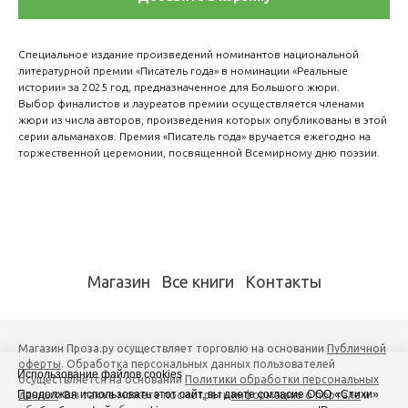
Специальное издание произведений номинантов национальной
литературной премии «Писатель года» в номинации «Реальные
истории» за 2025 год, предназначенное для Большого жюри.
Выбор финалистов и лауреатов премии осуществляется членами
жюри из числа авторов, произведения которых опубликованы в этой
серии альманахов. Премия «Писатель года» вручается ежегодно на
торжественной церемонии, посвященной Всемирному дню поэзии.
Магазин
Все книги
Контакты
Магазин Проза.ру осуществляет торговлю на основании
Публичной
оферты
. Обработка персональных данных пользователей
Использование файлов cookies
осуществляется на основании
Политики обработки персональных
Продолжая использовать этот сайт, вы даете согласие ООО «Стихи»
данных
. Вы также можете посмотреть
информацию о портале
и