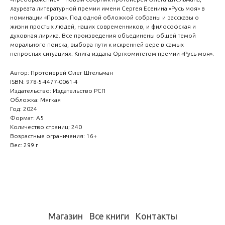
лауреата литературной премии имени Сергея Есенина «Русь моя» в
номинации «Проза». Под одной обложкой собраны и рассказы о
жизни простых людей, наших современников, и философская и
духовная лирика. Все произведения объединены общей темой
морального поиска, выбора пути к искренней вере в самых
непростых ситуациях. Книга издана Оргкомитетом премии «Русь моя».
Автор: Протоиерей Олег Штельман
ISBN: 978-5-4477-0061-4
Издательство: Издательство РСП
Обложка: Мягкая
Год: 2024
Формат: А5
Количество страниц: 240
Возрастные ограничения: 16+
Вес: 299 г
Магазин
Все книги
Контакты