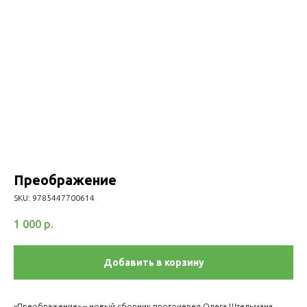
Преображение
SKU:
9785447700614
1 000
р.
Добавить в корзину
«Преображение» – новый сборник протоиерея Олега Штельмана,