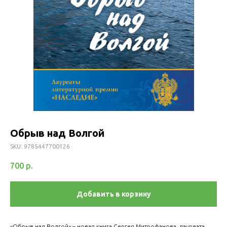
Обрыв над Волгой
SKU:
9785447700126
700
р.
Добавить в корзину
«Обрыв над Волгой» – новая книга Сергея Митрофанова, лауреата