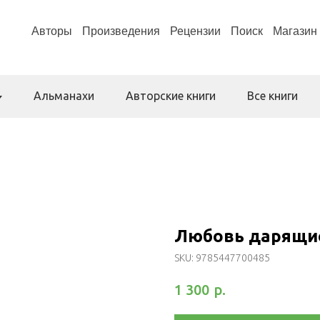
Авторы
Произведения
Рецензии
Поиск
Магазин
Альманахи
Авторские книги
Все книги
Любовь дарящи
SKU:
9785447700485
р.
1 300