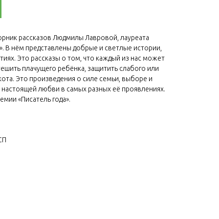
орник рассказов Людмилы Лавровой, лауреата
». В нём представлены добрые и светлые истории,
иях. Это рассказы о том, что каждый из нас может
утешить плачущего ребёнка, защитить слабого или
кота. Это произведения о силе семьи, выборе и
о настоящей любви в самых разных её проявлениях.
емии «Писатель года».
СП