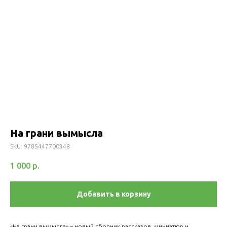
На грани вымысла
SKU:
9785447700348
1 000
р.
Добавить в корзину
«На грани вымысла» – новый сборник рассказов, миниатюр и