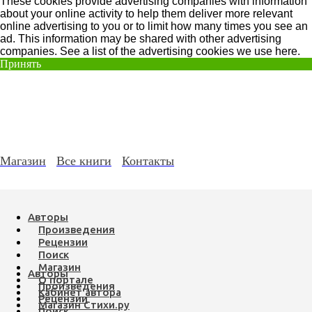
These cookies provide advertising companies with information
about your online activity to help them deliver more relevant
online advertising to you or to limit how many times you see an
ad. This information may be shared with other advertising
companies. See a list of the advertising cookies we use here.
Принять
Магазин
Все книги
Контакты
Авторы
Произведения
Рецензии
Поиск
Магазин
Авторы
О портале
Произведения
Кабинет автора
Рецензии
Магазин Стихи.ру
Поиск