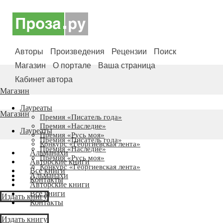
Авторы
Произведения
Рецензии
Поиск
Магазин
О портале
Ваша страница
Кабинет автора
Магазин
Лауреаты
Магазин
Премия «Писатель года»
Премия «Наследие»
Лауреаты
Премия «Русь моя»
Премия «Писатель года»
Конкурс «Георгиевская лента»
Премия «Наследие»
Альманахи
Премия «Русь моя»
Авторские книги
Конкурс «Георгиевская лента»
Все книги
Альманахи
Контакты
Авторские книги
Все книги
Издать книгу
Контакты
Издать книгу