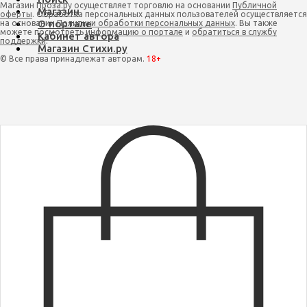
Магазин Проза.ру осуществляет торговлю на основании
Публичной
Магазин
оферты
. Обработка персональных данных пользователей осуществляется
О портале
на основании
Политики обработки персональных данных
. Вы также
можете посмотреть
информацию о портале
и
обратиться в службу
Кабинет автора
поддержки
.
Магазин Стихи.ру
© Все права принадлежат авторам.
18+